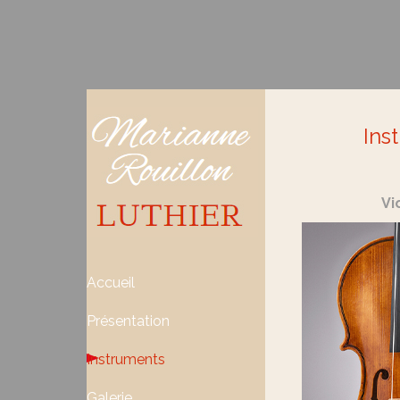
Aller au contenu
Ins
Vi
Sauter le menu
Accueil
Présentation
Instruments
▼
Galerie