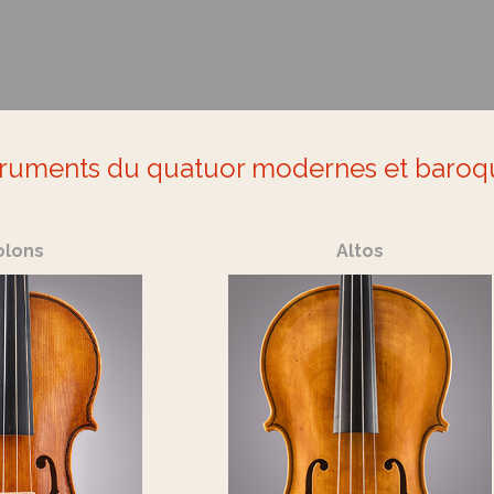
truments du quatuor modernes et baroq
olons
Altos